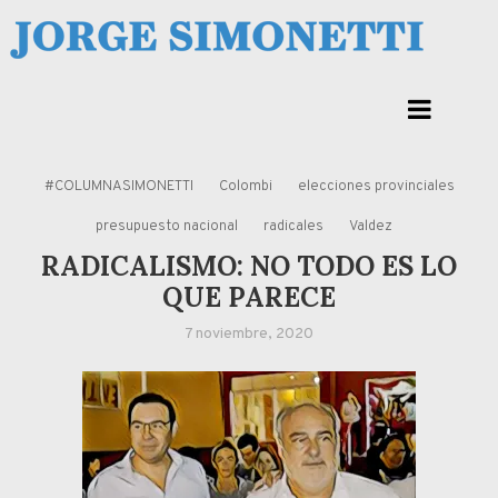
Skip
to
Jorge Eduardo Simonetti
content
Columna de opinión de doctor Jorge Simonetti sobre política, economia de
Corrientes, Argentina y el Mundo
#COLUMNASIMONETTI
Colombi
elecciones provinciales
presupuesto nacional
radicales
Valdez
RADICALISMO: NO TODO ES LO
QUE PARECE
7 noviembre, 2020