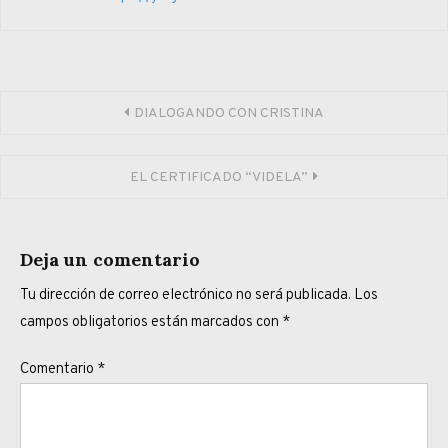
Navegación
DIALOGANDO CON CRISTINA
de
EL CERTIFICADO “VIDELA”
entradas
Deja un comentario
Tu dirección de correo electrónico no será publicada.
Los
campos obligatorios están marcados con
*
Comentario
*