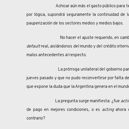
Achicar aún más el gasto público para tener cap
por lógica, supondrá seguramente la continuidad de l
pauperización de los sectores medios y medios bajos.
No hacer el ajuste requerido, en cambio, nos tr
default
real, aislándonos del mundo y del crédito inte
malos antecedentes al respecto.
La prórroga unilateral del gobierno para el pago
jueves pasado y que no pudo reconvertirse por falta de
que expone la duda que la Argentina genera en el mund
La pregunta surge manifiesta: ¿fue
act
de pago en mejores condiciones, o es
acting
ahora q
contrario?