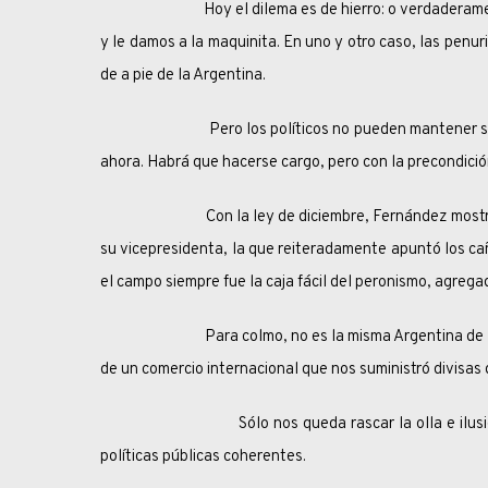
Hoy el dilema es de hierro: o verdaderamente aju
y le damos a la maquinita. En uno y otro caso, las penu
de a pie de la Argentina.
Pero los políticos no pueden mantener siempre el d
ahora. Habrá que hacerse cargo, pero con la precondició
Con la ley de diciembre, Fernández mostró la pat
su vicepresidenta, la que reiteradamente apuntó los caño
el campo siempre fue la caja fácil del peronismo, agrega
Para colmo, no es la misma Argentina de la presi
de un comercio internacional que nos suministró divisas 
Sólo nos queda rascar la olla e ilusionarnos
políticas públicas coherentes.