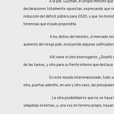
A la par, Guzmán, el propio ministro que diseñó 
declaraciones totalmente opuestas, expresando que no
reducción del déficit público para 2020, y que los boni
tenencias que el país propondría.
A los dichos del ministro, el mercado respondió
aumento del riesgo país, incluyendo algunas calificador
Allí viene el otro interrogante: ¿Diseñó el gobi
de las tareas, y otro para su frente interno que destac
En este mundo interrelacionado, todo se sabe y 
otra, puertas adentro, en uno y otro caso, las principale
La otra posibilidad es que no se haya tomado 
simpatías externas, y, una vez en terreno propio, hayan 