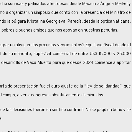
isas y palmadas afectuosas desde Macron a Ángela Merkel y
mó a organizar un simposio que contó con la presencia del Ministro de
o la búlgara Kristalina Georgieva. Parecía, desde la óptica vaticana,
s pobres a buenos amigos que nos apoyan en nuestras penurias.
ivio en los próximos vencimientos? Equilibrio fiscal desde el
l de su mandato, superávit comercial de entre U$S 18.000 y 25.000
el desarrollo de Vaca Muerta para que desde 2024 comience a aportar
sentación fue el duro ajuste de la “ley de solidaridad”, que
el campo, a ver sus ingresos absolutamente disminuidos.
decisiones fueron en sentido contrario. No se pagó un bono y se
e.