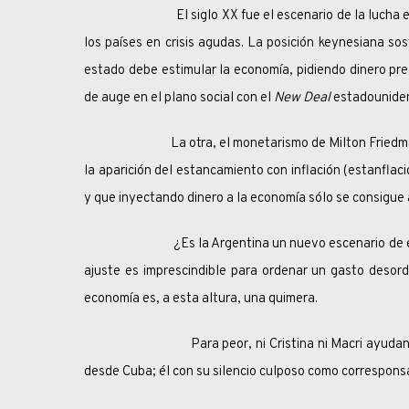
El siglo XX fue el escenario de la lucha entre do
los países en crisis agudas. La posición keynesiana so
estado debe estimular la economía, pidiendo dinero pr
de auge en el plano social con el
New Deal
estadouniden
La otra, el monetarismo de Milton Friedman y la 
la aparición del estancamiento con inflación (estanflac
y que inyectando dinero a la economía sólo se consigue 
¿Es la Argentina un nuevo escenario de enfrenta
ajuste es imprescindible para ordenar un gasto desord
economía es, a esta altura, una quimera.
Para peor, ni Cristina ni Macri ayudan a Ferná
desde Cuba; él con su silencio culposo como correspons