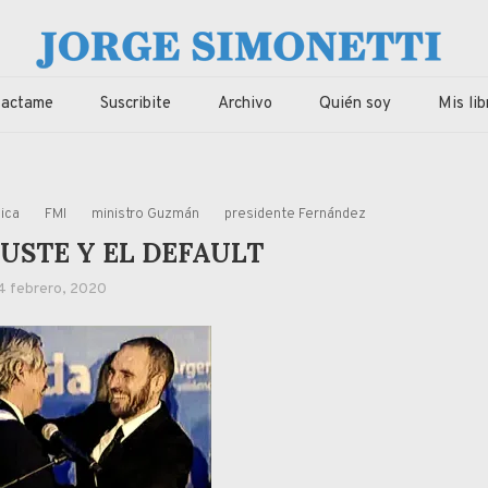
imonetti
ca, economia de Corrientes, Argentina y el Mundo
tactame
Suscribite
Archivo
Quién soy
Mis lib
ica
FMI
ministro Guzmán
presidente Fernández
JUSTE Y EL DEFAULT
4 febrero, 2020