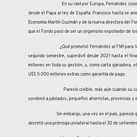
En su raid por Europa, Fernández cosechó sonr
desde el Papa al rey de España. Francisco hasta se ani
Economía Martín Guzmán y de la nueva directora del Fond
que el Fondo pasó de ser un organismo expoliador de lo
¿Qué prometió Fernández al FMI para lograr un al
segundo semestre, superávit desde 2021 hasta el fina
millones en toda su gestión, y, como carta ganadora, 
U$S 5.000 millones extras como garantía de pago.
Pareció creíble, más aún cuando su carta de pre
condenó a jubilados, pequeños ahorristas, provincias y 
Sin embargo, una vez en el país, pareció que las 
decretó una prórroga unilateral hasta el 30 de setiembr