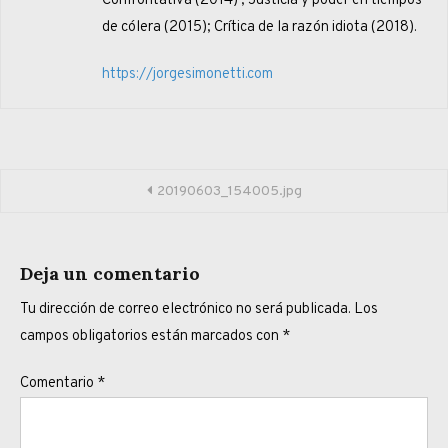
Confrontativa (2014) ; Justicia y poder en tiempos
de cólera (2015); Crítica de la razón idiota (2018).
https://jorgesimonetti.com
Navegación
20190603_154005.jpg
de
entradas
Deja un comentario
Tu dirección de correo electrónico no será publicada.
Los
campos obligatorios están marcados con
*
Comentario
*