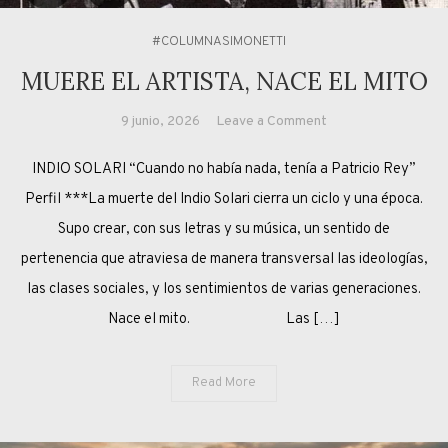
#COLUMNASIMONETTI
MUERE EL ARTISTA, NACE EL MITO
on
9 junio, 2026
Leave a Comment
MUERE
INDIO SOLARI “Cuando no había nada, tenía a Patricio Rey”
EL
ARTISTA,
Perfil ***La muerte del Indio Solari cierra un ciclo y una época.
NACE
Supo crear, con sus letras y su música, un sentido de
EL
pertenencia que atraviesa de manera transversal las ideologías,
MITO
las clases sociales, y los sentimientos de varias generaciones.
Nace el mito. Las […]
Read More