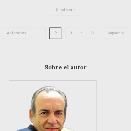
Read More
Paginación
…
Anteriores
1
2
3
71
Siguiente
de
entradas
Sobre el autor