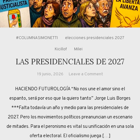
#COLUMNASIMONETTI
elecciones presidenciales 2027
Kicillof
Milei
LAS PRESIDENCIALES DE 2027
on
19 junio, 2026
Leave a Comment
LAS
HACIENDO FUTUROLOGÍA “No nos une el amor sino el
PRESIDENCIALES
DE
espanto, será por eso que la quiero tanto” Jorge Luis Borges
2027
***Falta todavía un año y medio para las presidenciales de
2027. Pero los movimientos políticos preanuncian un escenario
de mitades. Para el peronismo es vital su unificación en una sola
oferta electoral. El oficialismo juega […]