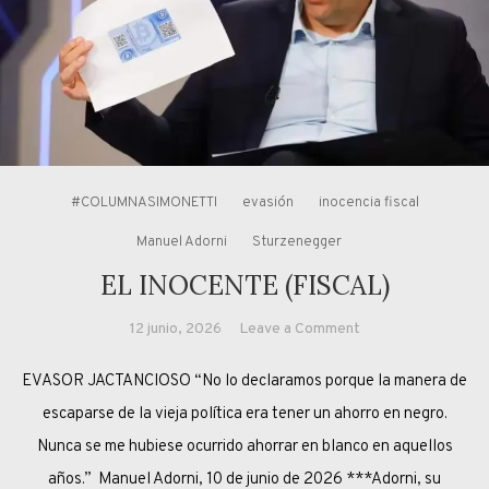
#COLUMNASIMONETTI
evasión
inocencia fiscal
Manuel Adorni
Sturzenegger
EL INOCENTE (FISCAL)
on
12 junio, 2026
Leave a Comment
EL
EVASOR JACTANCIOSO “No lo declaramos porque la manera de
INOCENTE
(FISCAL)
escaparse de la vieja política era tener un ahorro en negro.
Nunca se me hubiese ocurrido ahorrar en blanco en aquellos
años.” Manuel Adorni, 10 de junio de 2026 ***Adorni, su