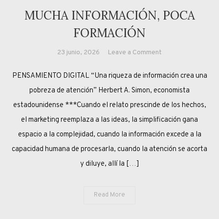
MUCHA INFORMACIÓN, POCA
FORMACIÓN
on
23 junio, 2026
Leave a Comment
MUCHA
PENSAMIENTO DIGITAL “Una riqueza de información crea una
INFORMACIÓN,
POCA
pobreza de atención” Herbert A. Simon, economista
FORMACIÓN
estadounidense ***Cuando el relato prescinde de los hechos,
el marketing reemplaza a las ideas, la simplificación gana
espacio a la complejidad, cuando la información excede a la
capacidad humana de procesarla, cuando la atención se acorta
y diluye, allí la […]
Read More