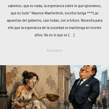
CAMINO
sabemos, que es nada, la esperanza sobre lo que ignoramos,
DE
que es todo” Maurice Maeterlinck, escritor belga ***Las
LA
apuestas del gobierno, casi todas, son a futuro. Necesita para
ESPERANZA
ello que la esperanza de la sociedad se mantenga en niveles
ESQUIVA
altos. No es lo que se […]
Read More