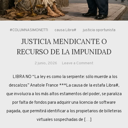
#COLUMNASIMONETTI
causa Libra#
justicia oportunista
JUSTICIA MENDICANTE O
RECURSO DE LA IMPUNIDAD
on
2 junio, 2026
Leave a Comment
JUSTICIA
LIBRA NO “La ley es como la serpiente: sólo muerde a los
MENDICANTE
O
descalzos” Anatole France ***La causa de la estafa Libra#,
RECURSO
que involucra a los más altos estamentos del poder, se paraliza
DE
por falta de fondos para adquirir una licencia de software
LA
pagada, que permitirá identificar a los propietarios de billeteras
IMPUNIDAD
virtuales sospechadas de […]