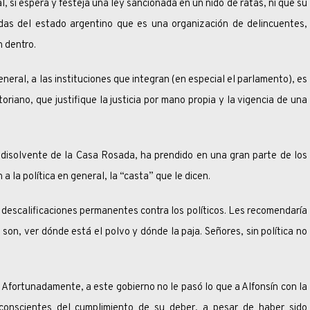
 espera y festeja una ley sancionada en un nido de ratas, ni que su
todas del estado argentino que es una organización de delincuentes,
n dentro.
, a las instituciones que integran (en especial el parlamento), es
riano, que justifique la justicia por mano propia y la vigencia de una
ente de la Casa Rosada, ha prendido en una gran parte de los
 a la política en general, la “casta” que le dicen.
ificaciones permanentes contra los políticos. Les recomendaría
son, ver dónde está el polvo y dónde la paja. Señores, sin política no
unadamente, a este gobierno no le pasó lo que a Alfonsín con la
conscientes del cumplimiento de su deber, a pesar de haber sido