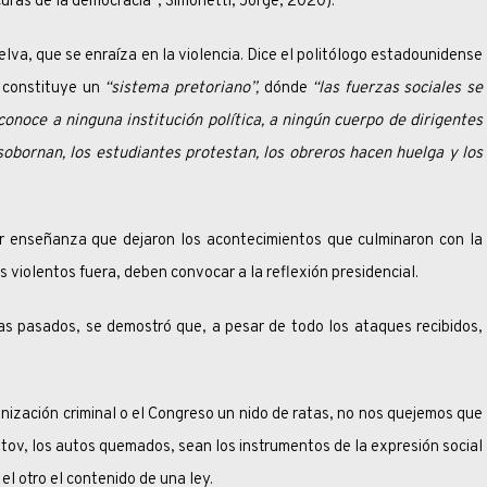
ras de la democracia”, Simonetti, Jorge, 2020).
a, que se enraíza en la violencia. Dice el politólogo estadounidense
 constituye un
“sistema pretoriano”,
dónde
“las fuerzas sociales se
onoce a ninguna institución política, a ningún cuerpo de dirigentes
 sobornan, los estudiantes protestan, los obreros hacen huelga y los
er enseñanza que dejaron los acontecimientos que culminaron con la
 violentos fuera, deben convocar a la reflexión presidencial.
sados, se demostró que, a pesar de todo los ataques recibidos,
ción criminal o el Congreso un nido de ratas, no nos quejemos que
otov, los autos quemados, sean los instrumentos de la expresión social
el otro el contenido de una ley.