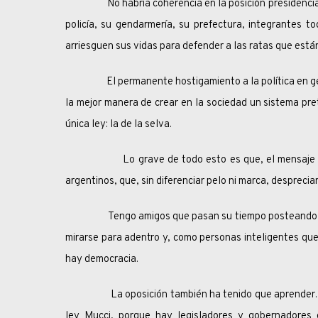
No habría coherencia en la posición presidencial, si
policía, su gendarmería, su prefectura, integrantes 
arriesguen sus vidas para defender a las ratas que está
El permanente hostigamiento a la política en general
la mejor manera de crear en la sociedad un sistema preto
única ley: la de la selva.
Lo grave de todo esto es que, el mensaje disolv
argentinos, que, sin diferenciar pelo ni marca, desprecian
Tengo amigos que pasan su tiempo posteando descal
mirarse para adentro y, como personas inteligentes que 
hay democracia.
La oposición también ha tenido que aprender. Afort
ley Mucci, porque hay legisladores y gobernadores 