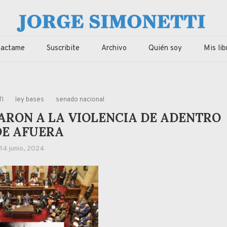
imonetti
ca, economia de Corrientes, Argentina y el Mundo
tactame
Suscribite
Archivo
Quién soy
Mis lib
I
ley bases
senado nacional
NARON A LA VIOLENCIA DE ADENTRO
DE AFUERA
14 junio, 2024