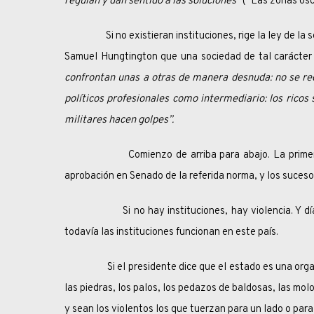
regulan y dan sentido a las soluciones”
(“Las zonas oscu
Si no existieran instituciones, rige la ley de la selv
Samuel Hungtington que una sociedad de tal carácter
confrontan unas a otras de manera desnuda: no se rec
políticos profesionales como intermediario: los ricos
militares hacen golpes”.
Comienzo de arriba para abajo. La prim
aprobación en Senado de la referida norma, y los sucesos
Si no hay instituciones, hay violencia. Y días pa
todavía las instituciones funcionan en este país.
Si el presidente dice que el estado es una organiza
las piedras, los palos, los pedazos de baldosas, las mol
y sean los violentos los que tuerzan para un lado o para 