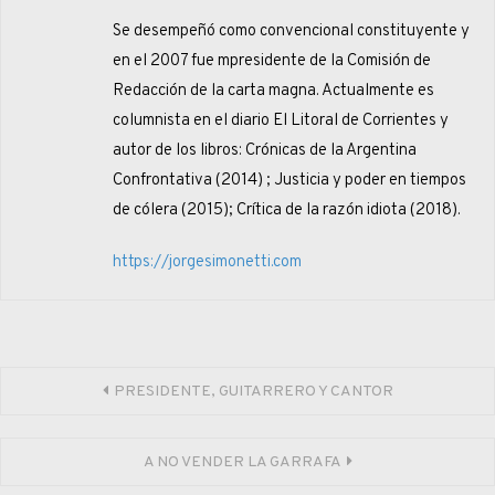
Se desempeñó como convencional constituyente y
en el 2007 fue mpresidente de la Comisión de
Redacción de la carta magna. Actualmente es
columnista en el diario El Litoral de Corrientes y
autor de los libros: Crónicas de la Argentina
Confrontativa (2014) ; Justicia y poder en tiempos
de cólera (2015); Crítica de la razón idiota (2018).
https://jorgesimonetti.com
Navegación
PRESIDENTE, GUITARRERO Y CANTOR
de
A NO VENDER LA GARRAFA
entradas