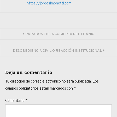
https://jorgesimonetti.com
Navegación
PARADOS EN LA CUBIERTA DEL TITANIC
de
DESOBEDIENCIA CIVIL O REACCIÓN INSTITUCIONAL
entradas
Deja un comentario
Tu dirección de correo electrónico no será publicada.
Los
campos obligatorios están marcados con
*
Comentario
*