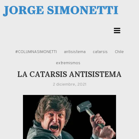
Skip
to
Jorge Eduardo Simonetti
content
Columna de opinión de doctor Jorge Simonetti sobre política, economia de
Corrientes, Argentina y el Mundo
#COLUMNASIMONETTI
antisistema
catarsis
Chile
extremismos
LA CATARSIS ANTISISTEMA
2 diciembre, 2021